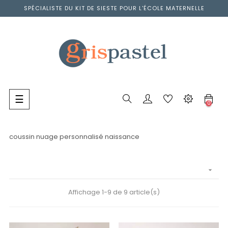
SPÉCIALISTE DU KIT DE SIESTE POUR L'ÉCOLE MATERNELLE
Basculer
☰
0
la
navigation
coussin nuage personnalisé naissance

Affichage 1-9 de 9 article(s)