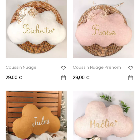
Coussin Nuage
Coussin Nuage Prénom
Personnalisé...
Prix
Prix
29,00 €
29,00 €