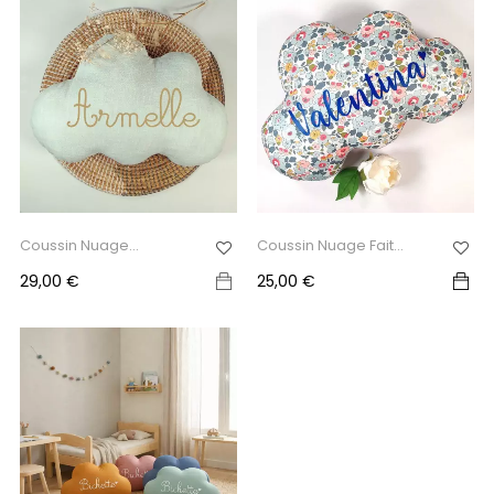
Coussin Nuage
Coussin Nuage Fait
Personnalisé...
Main...
Prix
Prix
29,00 €
25,00 €