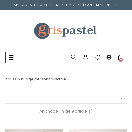
SPÉCIALISTE DU KIT DE SIESTE POUR L'ÉCOLE MATERNELLE
Basculer
☰
0
la
navigation
coussin nuage personnalisable

Affichage 1-9 de 9 article(s)