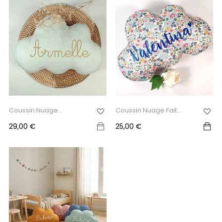
Coussin Nuage
Coussin Nuage Fait
Personnalisé...
Main...
Prix
Prix
29,00 €
25,00 €