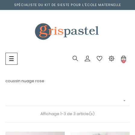
SPÉCIALISTE DU KIT DE SIESTE POUR L'ÉCOLE MATERNELLE
Basculer
☰
0
la
navigation
coussin nuage rose

Affichage 1-3 de 3 article(s)