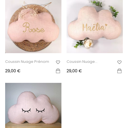
Coussin Nuage Prénom
Coussin Nuage
Personnalisé...
Prix
Prix
29,00 €
29,00 €