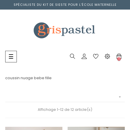
SPÉCIALISTE DU KIT DE SIESTE POUR L'ÉCOLE MATERNELLE
Basculer
☰
0
la
navigation
coussin nuage bebe fille

Affichage 1-12 de 12 article(s)