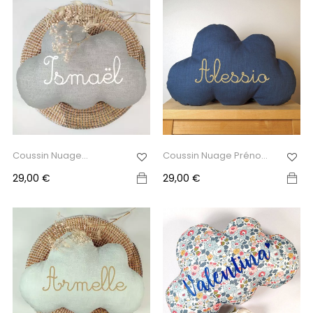
Coussin Nuage
Coussin Nuage Prénom
Personnalisé,...
Bleu...
Prix
Prix
29,00 €
29,00 €