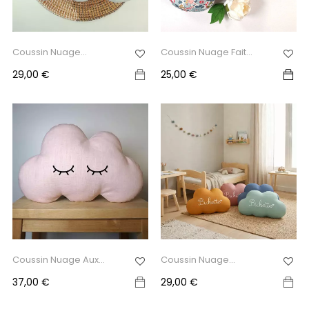
Coussin Nuage
Coussin Nuage Fait
Personnalisé...
Main...
Prix
Prix
29,00 €
25,00 €
Coussin Nuage Aux
Coussin Nuage
Yeux...
Personnalisé...
Prix
Prix
37,00 €
29,00 €