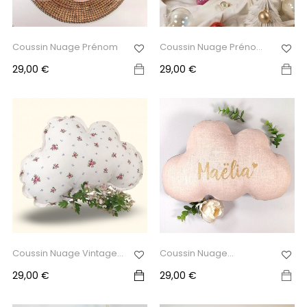
Coussin Nuage Prénom
Coussin Nuage Prénom
Ocre
Prix
Prix
29,00 €
29,00 €
Coussin Nuage Vintage...
Coussin Nuage
Personnalisé...
Prix
Prix
29,00 €
29,00 €